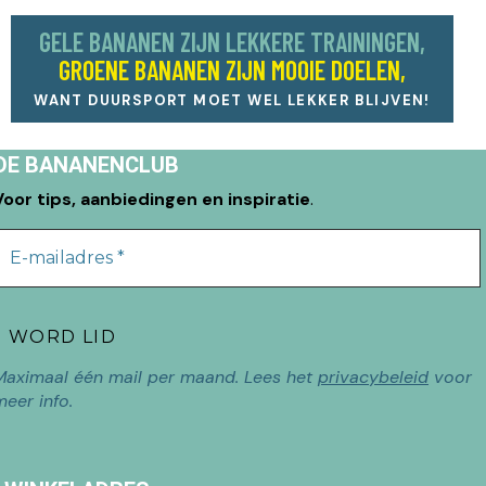
GELE BANANEN ZIJN LEKKERE TRAININGEN,
GROENE BANANEN ZIJN MOOIE DOELEN,
WANT DUURSPORT MOET WEL LEKKER BLIJVEN!
DE BANANENCLUB
Voor tips, aanbiedingen en inspiratie
.
Maximaal één mail per maand. Lees het
privacybeleid
voor
meer info.