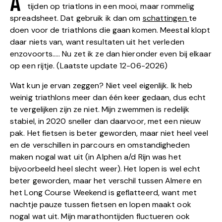
A
tijden op triatlons in een mooi, maar rommelig
spreadsheet. Dat gebruik ik dan om
schattingen
te
doen voor de triathlons die gaan komen. Meestal klopt
daar niets van, want resultaten uit het verleden
enzovoorts….. Nu zet ik ze dan hieronder even bij elkaar
op een rijtje. (Laatste update 12-06-2026)
Wat kun je ervan zeggen? Niet veel eigenlijk. Ik heb
weinig triathlons meer dan één keer gedaan, dus echt
te vergelijken zijn ze niet. Mijn zwemmen is redelijk
stabiel, in 2020 sneller dan daarvoor, met een nieuw
pak. Het fietsen is beter geworden, maar niet heel veel
en de verschillen in parcours en omstandigheden
maken nogal wat uit (in Alphen a/d Rijn was het
bijvoorbeeld heel slecht weer). Het lopen is wel echt
beter geworden, maar het verschil tussen Almere en
het Long Course Weekend is geflatteerd, want met
nachtje pauze tussen fietsen en lopen maakt ook
nogal wat uit. Mijn marathontijden fluctueren ook