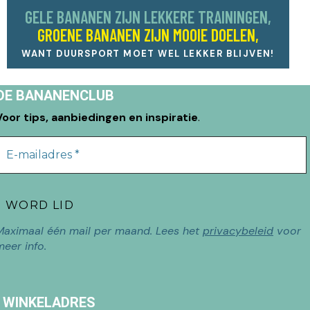
GELE BANANEN ZIJN LEKKERE TRAININGEN,
GROENE BANANEN ZIJN MOOIE DOELEN,
WANT DUURSPORT MOET WEL LEKKER BLIJVEN!
DE BANANENCLUB
Voor tips, aanbiedingen en inspiratie
.
Maximaal één mail per maand. Lees het
privacybeleid
voor
meer info.
WINKELADRES