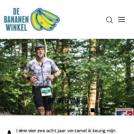
BLOG
TRAINING, OP WEG NAAR ...
OP WEG VAN …
10 april 2021
l
drie
vier
zes
acht jaar verzamel ik keurig mijn