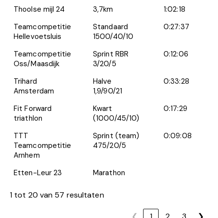
Thoolse mijl 24
3,7km
1:02:18
Teamcompetitie
Standaard
0:27:37
Hellevoetsluis
1500/40/10
Teamcompetitie
Sprint RBR
0:12:06
Oss/Maasdijk
3/20/5
Trihard
Halve
0:33:28
Amsterdam
1,9/90/21
Fit Forward
Kwart
0:17:29
triathlon
(1000/45/10)
TTT
Sprint (team)
0:09:08
Teamcompetitie
475/20/5
Arnhem
Etten-Leur 23
Marathon
1 tot 20 van 57 resultaten
❮
1
2
3
❯