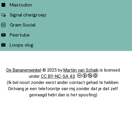
Mastodon
Signal chatgroep
Gram Social
Peertube
Loops vlog
De Bananenwinkel
© 2025 by
Martijn van Schaik
is licensed
under
CC BY-NC-SA 4.0
(Ik bel nooit zonder eerst ander contact gehad te hebben.
Ontvang je een telefoontje van mij zonder dat je dat zelf
gevraagd hebt dan is het spoofing)