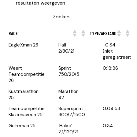
resultaten weergeven
Zoeken:
RACE
TYPE/AFSTAND
Z
RACE
TYPE/AFSTAND
ZWEMMEN
EagleXman 26
Half
~0:34
2/80/21
(niet
geregistreerd)
Weert
Sprint
0:13:36
Teamcompetitie
750/20/5
26
Kustmarathon
Marathon
25
42
Teamcompetitie
Supersprint
0:04:53
Klazienaveen 25
300/7/1500
Gelreman 25
‘Halve’
0:34
2,1/120/21