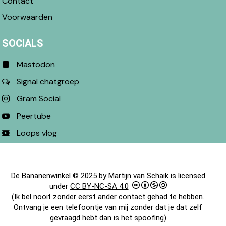
Contact
Voorwaarden
SOCIALS
Mastodon
Signal chatgroep
Gram Social
Peertube
Loops vlog
De Bananenwinkel
© 2025 by
Martijn van Schaik
is licensed
under
CC BY-NC-SA 4.0
(Ik bel nooit zonder eerst ander contact gehad te hebben.
Ontvang je een telefoontje van mij zonder dat je dat zelf
gevraagd hebt dan is het spoofing)