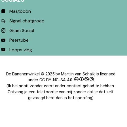
Mastodon
Signal chatgroep
Gram Social
Peertube
Loops vlog
De Bananenwinkel
© 2025 by
Martijn van Schaik
is licensed
under
CC BY-NC-SA 4.0
(Ik bel nooit zonder eerst ander contact gehad te hebben.
Ontvang je een telefoontje van mij zonder dat je dat zelf
gevraagd hebt dan is het spoofing)