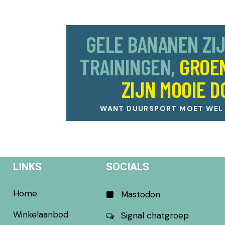
GELE BANANEN ZI
TRAININGEN,
GROE
ZIJN MOOIE D
WANT DUURSPORT MOET WEL L
LINKS
SOCIALS
Home
Mastodon
Winkelaanbod
Signal chatgroep