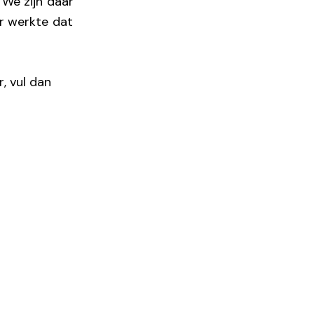
 We zijn daar
ar werkte dat
, vul dan