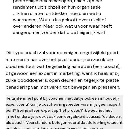
persoonlijke belemmeringen, halen zij meer
rendement uit zichzelf en hun organisatie.
… ik kan u laten ontdekken hoe u en wat u
waarneemt. Wat u dus gelooft over u zelf of
over anderen. Maar ook wat u voor waar heeft
aangenomen zonder dat u dat eigenlijk wist!
Dit type coach zal voor sommigen ongetwijfeld goed
matchen, maar over het jezelf aanprijzen zou ik die
coaches toch wat begeleiding aanraden (een coach!),
of gewoon een expert in marketing, want ik haak af bij
zulke dooddoeners, open deuren en tegelijk te platte
benadering van motiveren tot bewegen en presteren.
Terzijde
, is het punt bij coachen niet dat je ook een inhoudelijk
expert bent? Kun je coachen in gebieden waarin je geen expert
bent? Ben je alleen expert op ‘het proces’? Ik weet het niet.
In het onderwijs is ook vaak een dergelijke discussie: ‘de docent
als coach’. Voorstanders betogen vooral dat de leerling/student
begeleid moet worden en zijn eigen weg moet zoeken.