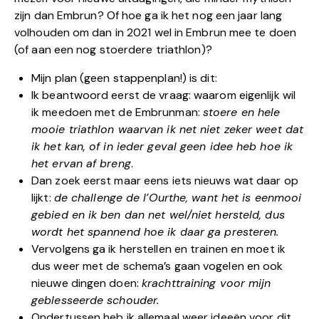
zijn dan Embrun? Of hoe ga ik het nog een jaar lang
volhouden om dan in 2021 wel in Embrun mee te doen
(of aan een nog stoerdere triathlon)?
Mijn plan (geen stappenplan!) is dit:
Ik beantwoord eerst de vraag: waarom eigenlijk wil
ik meedoen met de Embrunman:
stoere en hele
mooie triathlon waarvan ik net niet zeker weet dat
ik het kan, of in ieder geval geen idee heb hoe ik
het ervan af breng
.
Dan zoek eerst maar eens iets nieuws wat daar op
lijkt:
de challenge de l’Ourthe, want het is eenmooi
gebied en ik ben dan net wel/niet hersteld, dus
wordt het spannend hoe ik daar ga presteren.
Vervolgens ga ik herstellen en trainen en moet ik
dus weer met de schema’s gaan vogelen en ook
nieuwe dingen doen:
krachttraining voor mijn
geblesseerde schouder.
Ondertussen heb ik allemaal weer ideeën voor dit