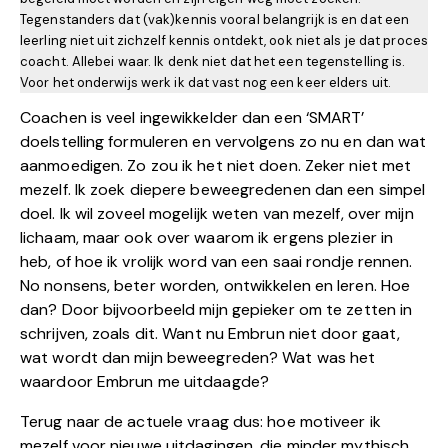
Tegenstanders dat (vak)kennis vooral belangrijk is en dat een
leerling niet uit zichzelf kennis ontdekt, ook niet als je dat proces
coacht. Allebei waar. Ik denk niet dat het een tegenstelling is.
Voor het onderwijs werk ik dat vast nog een keer elders uit.
Coachen is veel ingewikkelder dan een ‘SMART’
doelstelling formuleren en vervolgens zo nu en dan wat
aanmoedigen. Zo zou ik het niet doen. Zeker niet met
mezelf. Ik zoek diepere beweegredenen dan een simpel
doel. Ik wil zoveel mogelijk weten van mezelf, over mijn
lichaam, maar ook over waarom ik ergens plezier in
heb, of hoe ik vrolijk word van een saai rondje rennen.
No nonsens, beter worden, ontwikkelen en leren. Hoe
dan? Door bijvoorbeeld mijn gepieker om te zetten in
schrijven, zoals dit. Want nu Embrun niet door gaat,
wat wordt dan mijn beweegreden? Wat was het
waardoor Embrun me uitdaagde?
Terug naar de actuele vraag dus: hoe motiveer ik
mezelf voor nieuwe uitdagingen, die minder mythisch