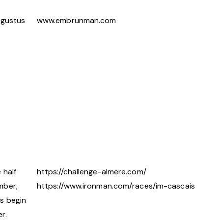
ugustus
www.embrunman.com
 half
https://challenge-almere.com/
mber;
https://www.ironman.com/races/im-cascais
s begin
r.