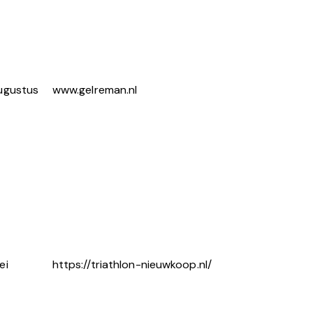
ugustus
www.gelreman.nl
ei
https://triathlon-nieuwkoop.nl/