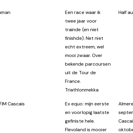
nman
Een race waar ik
Half a
twee jaar voor
trainde (en niet
finishde). Net niet
echt extreem, wel
mooi zwaar. Over
bekende parcoursen
uit de Tour de
France.
Triathlonmekka
/IM Cascais
Ex equo: mijn eerste
Almere
en voorlopig laatste
septe
gefiniste hele.
Cascai
Flevoland is mooier
oktobe