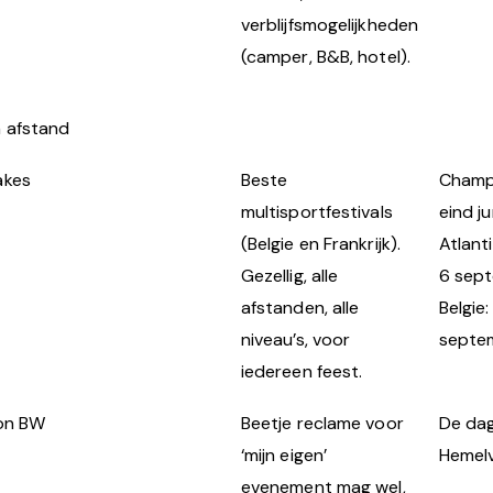
verblijfsmogelijkheden
(camper, B&B, hotel).
 afstand
akes
Beste
Champ
multisportfestivals
eind ju
(Belgie en Frankrijk).
Atlant
Gezellig, alle
6 sep
afstanden, alle
Belgie:
niveau’s, voor
septe
iedereen feest.
lon BW
Beetje reclame voor
De da
‘mijn eigen’
Hemel
evenement mag wel,