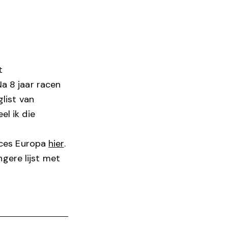
t
Na 8 jaar racen
glist van
el ik die
races Europa
hier
.
ngere lijst met