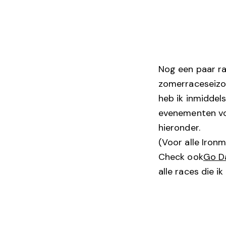
Nog een paar ra
zomerraceseizoen
heb ik inmiddels
evenementen voor
hieronder.
(Voor alle Ironm
Check ook
Go D
alle races die i