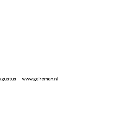
ugustus
www.gelreman.nl