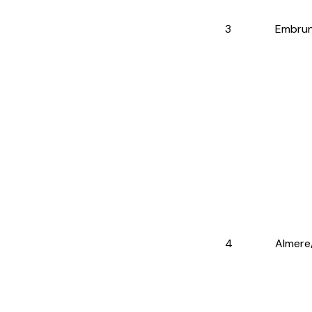
3
Embru
4
Almere