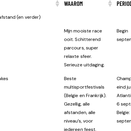
WAAROM
PERIO
afstand (en verder)
Mijn mooiste race
Begin
ooit. Schitterend
septe
parcours, super
relaxte sfeer.
Serieuze uitdaging.
akes
Beste
Champ
multisportfestivals
eind ju
(Belgie en Frankrijk).
Atlant
Gezellig, alle
6 sep
afstanden, alle
Belgie:
niveau’s, voor
septe
iedereen feest.