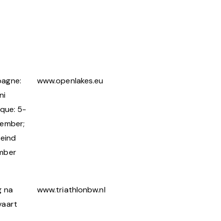
agne:
www.openlakes.eu
ni
ique: 5-
tember;
 eind
mber
g na
www.triathlonbw.nl
vaart