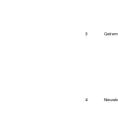
3
Gelrem
4
Nieuw