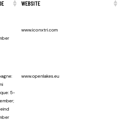
DE
WEBSITE
www.iconxtri.com
mber
agne:
www.openlakes.eu
ni
ique: 5-
tember;
 eind
mber