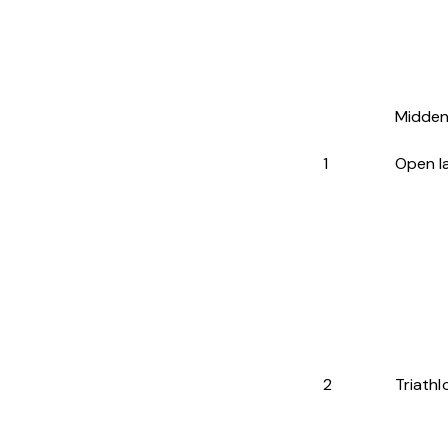
Midden
1
Open l
2
Triath