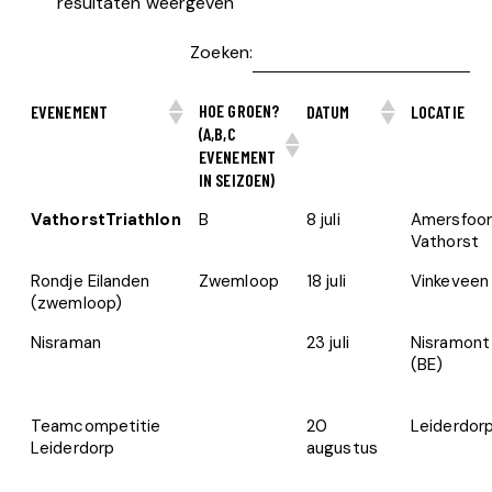
resultaten weergeven
Zoeken:
HOE GROEN?
EVENEMENT
DATUM
LOCATIE
(A,B,C
EVENEMENT
IN SEIZOEN)
VathorstTriathlon
B
8 juli
Amersfoor
Vathorst
Rondje Eilanden
Zwemloop
18 juli
Vinkeveen
(zwemloop)
Nisraman
23 juli
Nisramont
(BE)
Teamcompetitie
20
Leiderdor
Leiderdorp
augustus