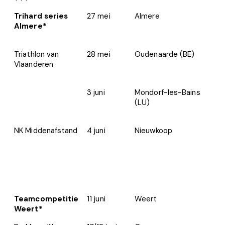
Trihard series
27 mei
Almere
1
Almere*
Triathlon van
28 mei
Oudenaarde (BE)
1
Vlaanderen
3 juni
Mondorf-les-Bains
1
(LU)
NK Middenafstand
4 juni
Nieuwkoop
1
Teamcompetitie
11 juni
Weert
1
Weert*