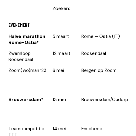
Zoeken:
EVENEMENT
EVENEMENT
DATUM
LOCATIE
A
Halve marathon
5 maart
Rome – Ostia (IT)
2
Rome-Ostia*
Zwemloop
12 maart
Roosendaal
1
Roosendaal
2
Zoom(wo)man ’23
6 mei
Bergen op Zoom
1
Brouwersdam*
13 mei
Brouwersdam/Oudorp
1
Teamcompetitie
14 mei
Enschede
TTT