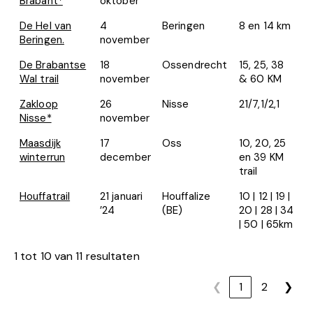
Brabant*
oktober
De Hel van
4
Beringen
8 en 14 km
Beringen.
november
De Brabantse
18
Ossendrecht
15, 25, 38
Wal trail
november
& 60 KM
Zakloop
26
Nisse
21/7,1/2,1
Nisse*
november
Maasdijk
17
Oss
10, 20, 25
winterrun
december
en 39 KM
trail
Houffatrail
21 januari
Houffalize
10 | 12 | 19 |
’24
(BE)
20 | 28 | 34
| 50 | 65km
1 tot 10 van 11 resultaten
❮
1
2
❯