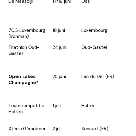
De Maasdijk
17/18 juni
Oss
1
70.3 Luxembourg
18 juni
Luxembourg
1
(Ironman)
Triathlon Oud-
24 juni
Oud-Gastel
1
Gastel
Open Lakes
25 juni
Lac du Der (FR)
1
Champagne*
Teamcompetitie
1 juli
Holten
1
Holten
Xterra Gérardmer
2 juli
Xonrupt (FR)
1