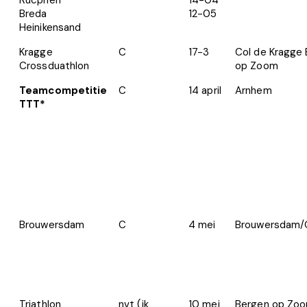
Breda
12-05
Heinikensand
Kragge
C
17-3
Col de Kragge
Crossduathlon
op Zoom
Teamcompetitie
C
14 april
Arnhem
TTT*
Brouwersdam
C
4 mei
Brouwersdam/
Triathlon
nvt (ik
10 mei
Bergen op Zo