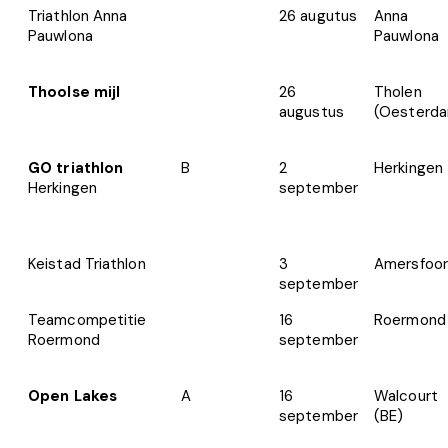
Triathlon Anna
26 augutus
Anna
Pauwlona
Pauwlona
Thoolse mijl
26
Tholen
augustus
(Oesterd
GO triathlon
B
2
Herkingen
Herkingen
september
Keistad Triathlon
3
Amersfoor
september
Teamcompetitie
16
Roermond
Roermond
september
Open Lakes
A
16
Walcourt
september
(BE)