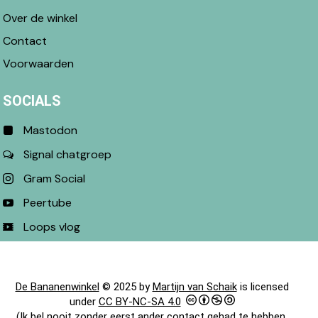
Over de winkel
Contact
Voorwaarden
SOCIALS
Mastodon
Signal chatgroep
Gram Social
Peertube
Loops vlog
De Bananenwinkel
© 2025 by
Martijn van Schaik
is licensed
under
CC BY-NC-SA 4.0
(Ik bel nooit zonder eerst ander contact gehad te hebben.