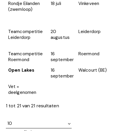
Rondje Eilanden
18 juli
Vinkeveen
1
(zwemloop)
Teamcompetitie
20
Leiderdorp
1
Leiderdorp
augustus
Teamcompetitie
16
Roermond
T
Roermond
september
Open Lakes
16
Walcourt (BE)
L
september
Vet =
deelgenomen
1 tot 21 van 21 resultaten