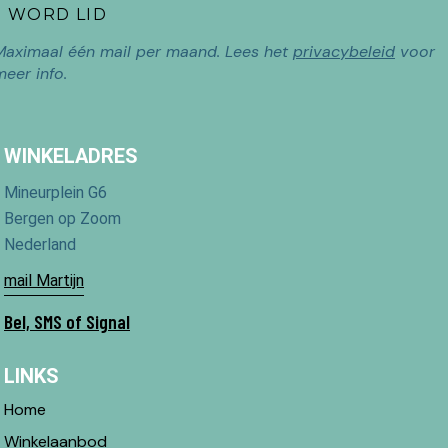
Maximaal één mail per maand. Lees het
privacybeleid
voor
meer info.
WINKELADRES
Mineurplein G6
Bergen op Zoom
Nederland
mail Martijn
Bel, SMS of Signal
LINKS
Home
Winkelaanbod