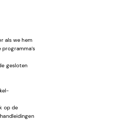
er als we hem
lle programma’s
de gesloten
kel-
ok op de
 handleidingen