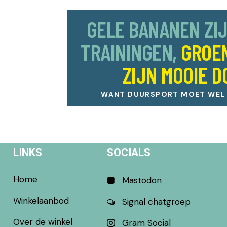
GELE BANANEN ZI
TRAININGEN,
GROE
ZIJN MOOIE D
WANT DUURSPORT MOET WEL L
LINKS
SOCIALS
Home
Mastodon
Winkelaanbod
Signal chatgroep
Over de winkel
Gram Social