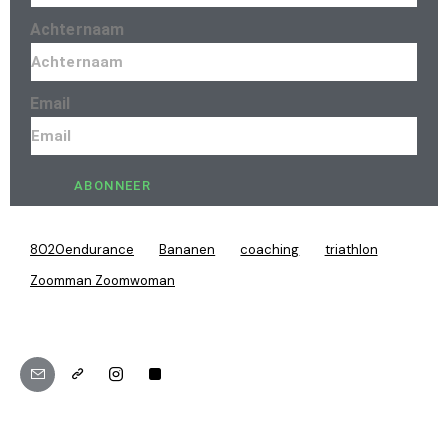
Achternaam
Email
ABONNEER
8020endurance
Bananen
coaching
triathlon
Zoomman Zoomwoman