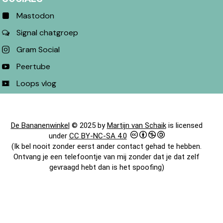
Mastodon
Signal chatgroep
Gram Social
Peertube
Loops vlog
De Bananenwinkel
© 2025 by
Martijn van Schaik
is licensed
under
CC BY-NC-SA 4.0
(Ik bel nooit zonder eerst ander contact gehad te hebben.
Ontvang je een telefoontje van mij zonder dat je dat zelf
gevraagd hebt dan is het spoofing)