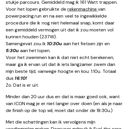
stukje parcours. Gemiddeld mag ik 161 Watt trappen.
Voor het lopen gebruikte de
rekenmachine
van
powerpacing.run en na een veel te ingewikkelde
procedure die ik nog niet helemaal snap, komt daar
een gemiddeld vermogen uit dat ik zou moeten vol
kunnen houden (237W).
Samengevat zou ik
10:30u
aan het fietsen zijn en
5:30u
aan het lopen.
Voor het zwemmen kan ik dat niet echt berekenen,
maar ga ik ervan uit dat ik iets langzamer zwem dan
mijn beste tijd, vanwege hoogte en kou: 1:10u. Totaal
dus
16:10!
Zo. Dat is er uit.
Minder dan 20 uur dus en dat is maar goed ook, want
van ICON mag je er niet langer over doen (en als je naar
de finish op de top wil, moet dat onder de 18:30u.)
Met die schattingen kan ik vervolgens mijn
voedingsplan maken. Daarvoor gebruik ik
Fuel the core
,