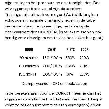
afgezet tegen het parcours en omstandigheden. Dat
wil zeggen: op basis van al mijn data rekent
Trainingpeaks uit welk vermogen (Watts) ik lang kan
volhouden in normale omstandigheden. In de tabel
hieronder staan ze op een rijtje, met daarbij de
doelwaarde tijdens ICONXTRI. (Is straks misschien ook
handig voor de volgers om te zien hoe lekker het gaat.)
DUUR
ZWEM
FIETS
LOOP
20 minuten
1:30 /100m
353W
299W
60 minuten
2:00/100m
336W
281W
ICONXRTI
2:00/100m
161W
237W
Drempelwaarden (CP) en doelwaarden
In de berekeningen voor de ICONXRTI neem je dan het
stijgen en dalen (en de hoogte) mee.
Bestbestbikesplit
komt zo tot een lijst met tijden (en vermogens) op elk