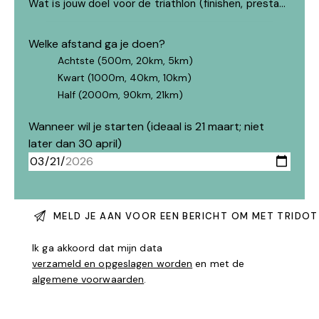
Welke afstand ga je doen?
Achtste (500m, 20km, 5km)
Kwart (1000m, 40km, 10km)
Half (2000m, 90km, 21km)
Wanneer wil je starten (ideaal is 21 maart; niet
later dan 30 april)
Ik ga akkoord dat mijn data
verzameld en opgeslagen worden
en met de
algemene voorwaarden
.