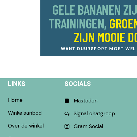
GELE BANANEN ZI
TRAININGEN,
GROE
ZIJN MOOIE D
WANT DUURSPORT MOET WEL L
LINKS
SOCIALS
Home
Mastodon
Winkelaanbod
Signal chatgroep
Over de winkel
Gram Social