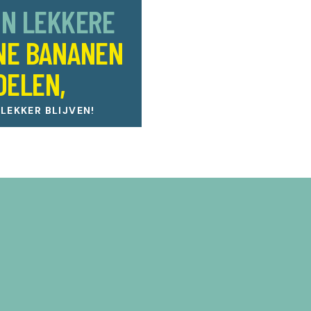
JN LEKKERE
NE BANANEN
OELEN,
EKKER BLIJVEN!