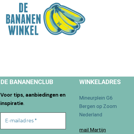
DE BANANENCLUB
WINKELADRES
Voor tips, aanbiedingen en
Mineurplein G6
inspiratie
.
Bergen op Zoom
Nederland
mail Martijn