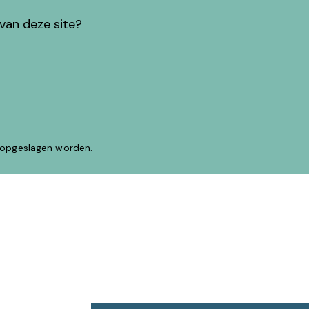
van deze site?
 opgeslagen worden
.