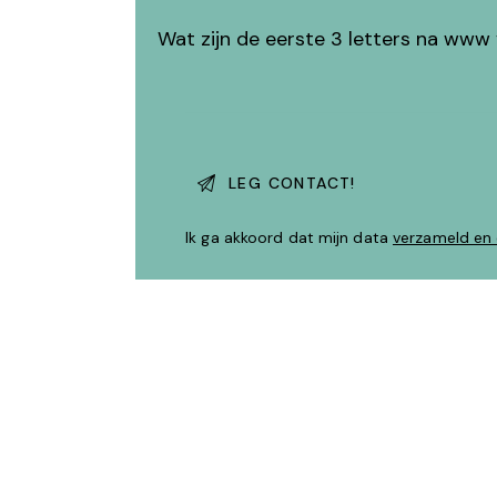
Wat zijn de eerste 3 letters na www 
Ik ga akkoord dat mijn data
verzameld en