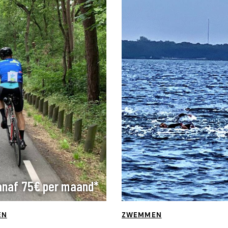
anaf 75€ per maand*
EN
ZWEMMEN