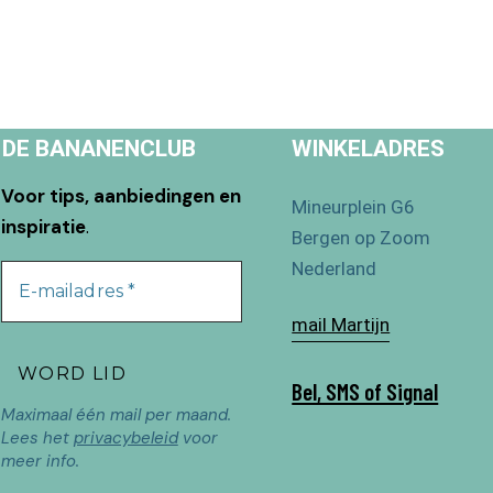
DE BANANENCLUB
WINKELADRES
Voor tips, aanbiedingen en
Mineurplein G6
inspiratie
.
Bergen op Zoom
Nederland
mail Martijn
Bel, SMS of Signal
Maximaal één mail per maand.
Lees het
privacybeleid
voor
meer info.