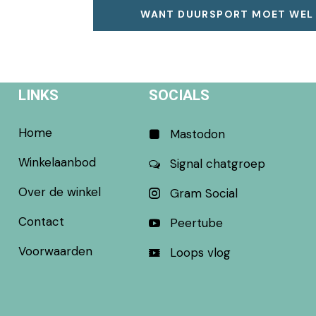
WANT DUURSPORT MOET WEL L
LINKS
SOCIALS
Home
Mastodon
Winkelaanbod
Signal chatgroep
Over de winkel
Gram Social
Contact
Peertube
Voorwaarden
Loops vlog