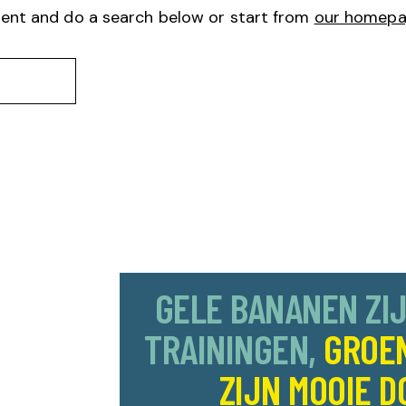
ent and do a search below or start from
our homep
GELE BANANEN ZI
TRAININGEN,
GROE
ZIJN MOOIE D