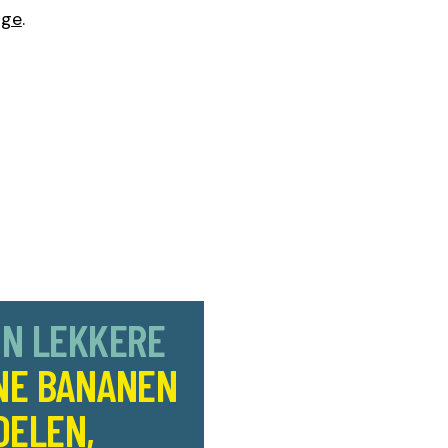
age
.
JN LEKKERE
NE BANANEN
OELEN,