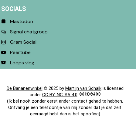
SOCIALS
Mastodon
Signal chatgroep
Gram Social
Peertube
Loops vlog
De Bananenwinkel
© 2025 by
Martijn van Schaik
is licensed
under
CC BY-NC-SA 4.0
(Ik bel nooit zonder eerst ander contact gehad te hebben.
Ontvang je een telefoontje van mij zonder dat je dat zelf
gevraagd hebt dan is het spoofing)