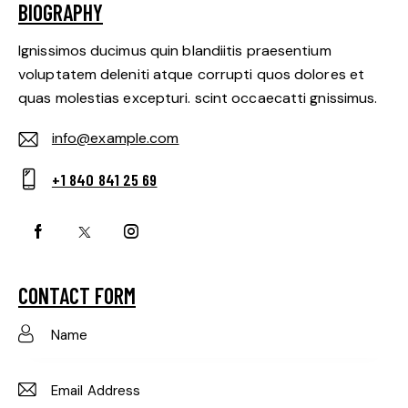
BIOGRAPHY
Ignissimos ducimus quin blandiitis praesentium
voluptatem deleniti atque corrupti quos dolores et
quas molestias excepturi. scint occaecatti gnissimus.
info@example.com
E-
+1 840 841 25 69
m
Ph
ail:
on
e:
CONTACT FORM