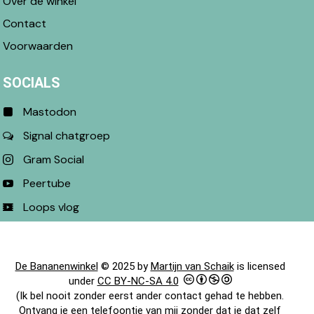
Over de winkel
Contact
Voorwaarden
SOCIALS
Mastodon
Signal chatgroep
Gram Social
Peertube
Loops vlog
De Bananenwinkel
© 2025 by
Martijn van Schaik
is licensed
under
CC BY-NC-SA 4.0
(Ik bel nooit zonder eerst ander contact gehad te hebben.
Ontvang je een telefoontje van mij zonder dat je dat zelf