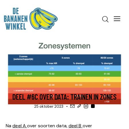
HULP, APPS & TOOLS
UITLEG
VIDEO
DEEL #6C OVER DATA: TRAINEN IN ZONES
25 oktober 2023
Na
deel A
over soorten data,
deel B
over