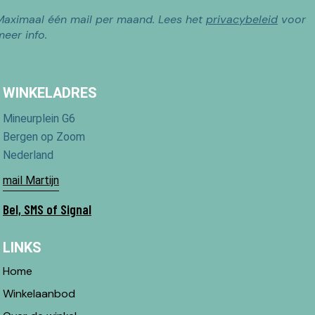
Maximaal één mail per maand. Lees het
privacybeleid
voor
meer info.
WINKELADRES
Mineurplein G6
Bergen op Zoom
Nederland
mail Martijn
Bel, SMS of Signal
LINKS
Home
Winkelaanbod