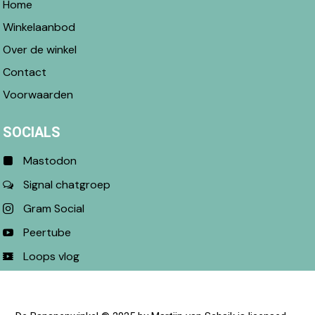
Home
Winkelaanbod
Over de winkel
Contact
Voorwaarden
SOCIALS
Mastodon
Signal chatgroep
Gram Social
Peertube
Loops vlog