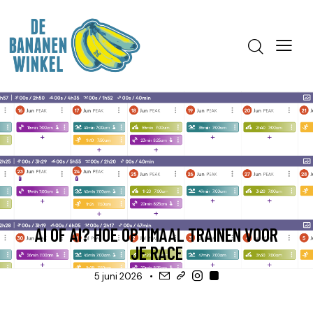
HULP, APPS & TOOLS
UITLEG
AI OF AI? HOE OPTIMAAL TRAINEN VOOR
JE RACE
5 juni 2026