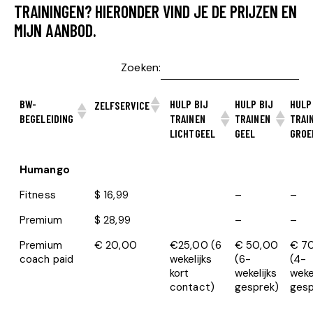
TRAININGEN? HIERONDER VIND JE DE PRIJZEN EN
MIJN AANBOD.
Zoeken:
BW-
HULP BIJ
HULP BIJ
HULP
ZELFSERVICE
BEGELEIDING
TRAINEN
TRAINEN
TRAI
LICHTGEEL
GEEL
GROE
Humango
Fitness
$ 16,99
–
–
Premium
$ 28,99
–
–
Premium
€ 20,00
€25,00 (6
€ 50,00
€ 7
coach paid
wekelijks
(6-
(4-
kort
wekelijks
weke
contact)
gesprek)
gesp