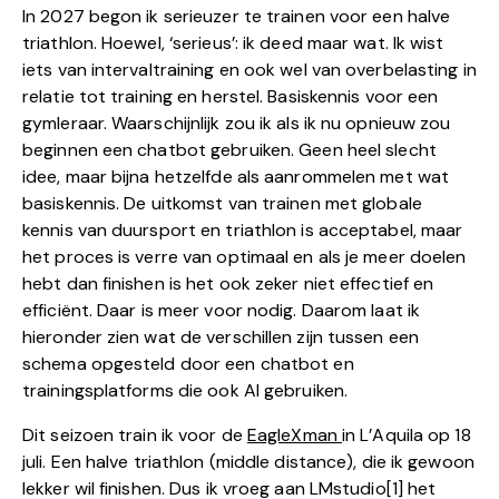
In 2027 begon ik serieuzer te trainen voor een halve
triathlon. Hoewel, ‘serieus’: ik deed maar wat. Ik wist
iets van intervaltraining en ook wel van overbelasting in
relatie tot training en herstel. Basiskennis voor een
gymleraar. Waarschijnlijk zou ik als ik nu opnieuw zou
beginnen een chatbot gebruiken. Geen heel slecht
idee, maar bijna hetzelfde als aanrommelen met wat
basiskennis. De uitkomst van trainen met globale
kennis van duursport en triathlon is acceptabel, maar
het proces is verre van optimaal en als je meer doelen
hebt dan finishen is het ook zeker niet effectief en
efficiënt. Daar is meer voor nodig. Daarom laat ik
hieronder zien wat de verschillen zijn tussen een
schema opgesteld door een chatbot en
trainingsplatforms die ook AI gebruiken.
Dit seizoen train ik voor de
EagleXman
in L’Aquila op 18
juli. Een halve triathlon (middle distance), die ik gewoon
lekker wil finishen. Dus ik vroeg aan LMstudio[1] het