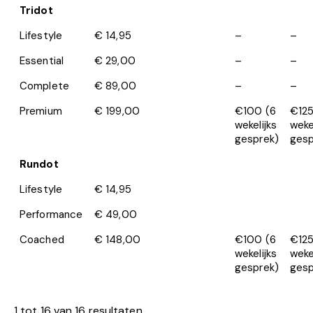
Tridot
Lifestyle
€ 14,95
–
–
Essential
€ 29,00
–
–
Complete
€ 89,00
–
–
Premium
€ 199,00
€100 (6
€125
wekelijks
weke
gesprek)
gesp
Rundot
Lifestyle
€ 14,95
Performance
€ 49,00
Coached
€ 148,00
€100 (6
€125
wekelijks
weke
gesprek)
gesp
1 tot 16 van 16 resultaten