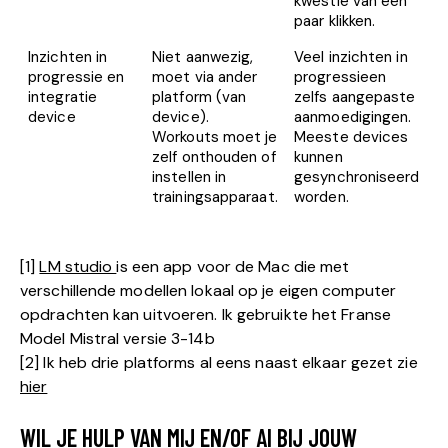
kwestie van een
paar klikken.
Inzichten in
Niet aanwezig,
Veel inzichten in
progressie en
moet via ander
progressieen
integratie
platform (van
zelfs aangepaste
device
device).
aanmoedigingen.
Workouts moet je
Meeste devices
zelf onthouden of
kunnen
instellen in
gesynchroniseerd
trainingsapparaat.
worden.
[1]
LM studio
is een app voor de Mac die met
verschillende modellen lokaal op je eigen computer
opdrachten kan uitvoeren. Ik gebruikte het Franse
Model Mistral versie 3-14b
[2] Ik heb drie platforms al eens naast elkaar gezet zie
hier
WIL JE HULP VAN MIJ EN/OF AI BIJ JOUW