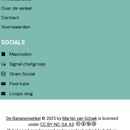
Over de winkel
Contact
Voorwaarden
SOCIALS
Mastodon
Signal chatgroep
Gram Social
Peertube
Loops vlog
De Bananenwinkel
© 2025 by
Martijn van Schaik
is licensed
under
CC BY-NC-SA 4.0