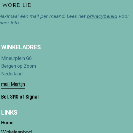
Maximaal één mail per maand. Lees het
privacybeleid
voor
meer info.
WINKELADRES
Mineurplein G6
Bergen op Zoom
Nederland
mail Martijn
Bel, SMS of Signal
LINKS
Home
Winkelaanbod