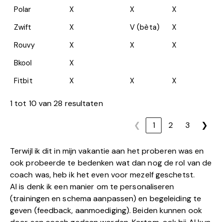
Polar
X
X
X
Zwift
X
V (bèta)
X
Rouvy
X
X
X
Bkool
X
Fitbit
X
X
X
1 tot 10 van 28 resultaten
❮
1
2
3
❯
Terwijl ik dit in mijn vakantie aan het proberen was en
ook probeerde te bedenken wat dan nog de rol van de
coach was, heb ik het even voor mezelf geschetst.
AI is denk ik een manier om te personaliseren
(trainingen en schema aanpassen) en begeleiding te
geven (feedback, aanmoediging). Beiden kunnen ook