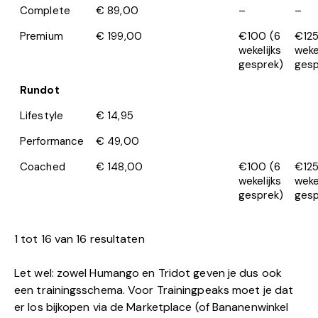
Complete
€ 89,00
–
–
Premium
€ 199,00
€100 (6
€125
wekelijks
weke
gesprek)
gesp
Rundot
Lifestyle
€ 14,95
Performance
€ 49,00
Coached
€ 148,00
€100 (6
€125
wekelijks
weke
gesprek)
gesp
1 tot 16 van 16 resultaten
Let wel: zowel Humango en Tridot geven je dus ook
een trainingsschema. Voor Trainingpeaks moet je dat
er los bijkopen via de Marketplace (of Bananenwinkel