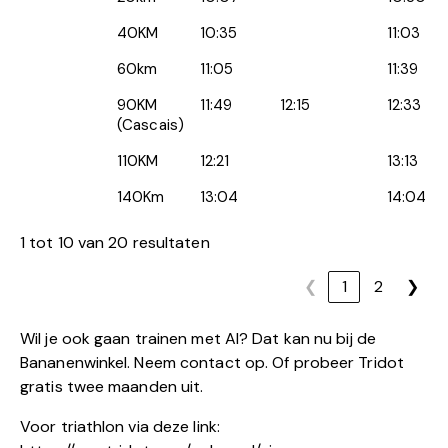
40KM
10:35
11:03
60km
11:05
11:39
90KM
11:49
12:15
12:33
(Cascais)
110KM
12:21
13:13
140Km
13:04
14:04
1 tot 10 van 20 resultaten
❮
1
2
❯
Wil je ook gaan trainen met AI? Dat kan nu bij de
Bananenwinkel. Neem contact op. Of probeer Tridot
gratis twee maanden uit.
Voor triathlon via deze link: