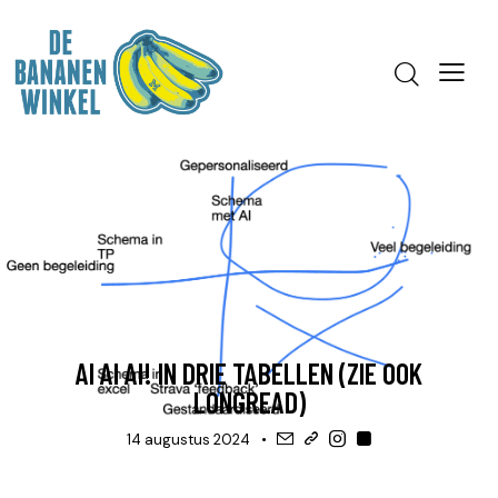
HULP, APPS & TOOLS
UITLEG
AI AI AI! IN DRIE TABELLEN (ZIE OOK
LONGREAD)
14 augustus 2024