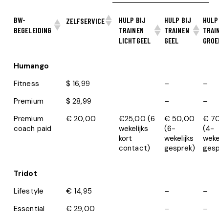
BW-
HULP BIJ
HULP BIJ
HULP
ZELFSERVICE
BEGELEIDING
TRAINEN
TRAINEN
TRAI
LICHTGEEL
GEEL
GROE
Humango
Fitness
$ 16,99
–
–
Premium
$ 28,99
–
–
Premium
€ 20,00
€25,00 (6
€ 50,00
€ 7
coach paid
wekelijks
(6-
(4-
kort
wekelijks
weke
contact)
gesprek)
gesp
Tridot
Lifestyle
€ 14,95
–
–
Essential
€ 29,00
–
–