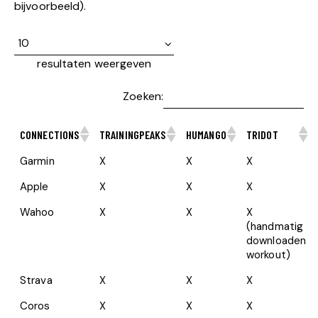
bijvoorbeeld).
resultaten weergeven
Zoeken:
CONNECTIONS
TRAININGPEAKS
HUMANGO
TRIDOT
Garmin
X
X
X
Apple
X
X
X
Wahoo
X
X
X
(handmatig
downloaden
workout)
Strava
X
X
X
Coros
X
X
X