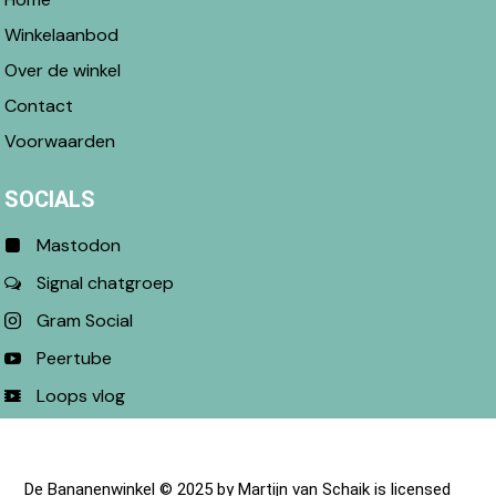
Winkelaanbod
Over de winkel
Contact
Voorwaarden
SOCIALS
Mastodon
Signal chatgroep
Gram Social
Peertube
Loops vlog
De Bananenwinkel
© 2025 by
Martijn van Schaik
is licensed