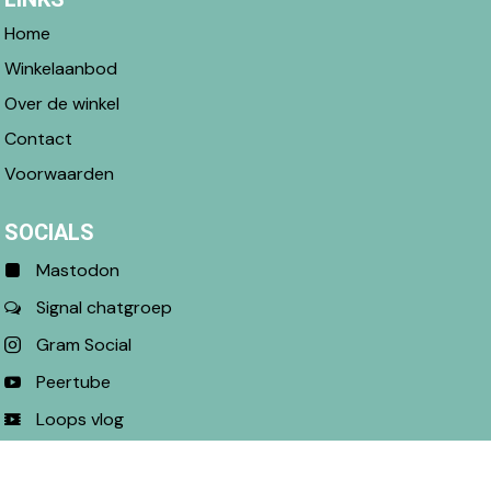
Home
Winkelaanbod
Over de winkel
Contact
Voorwaarden
SOCIALS
Mastodon
Signal chatgroep
Gram Social
Peertube
Loops vlog