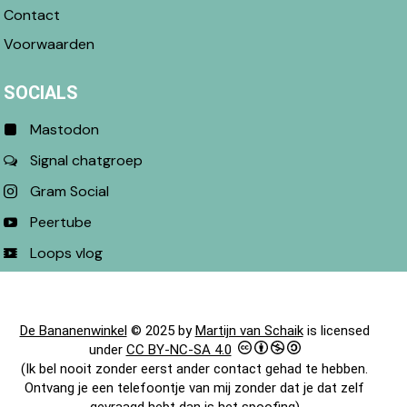
Contact
Voorwaarden
SOCIALS
Mastodon
Signal chatgroep
Gram Social
Peertube
Loops vlog
De Bananenwinkel
© 2025 by
Martijn van Schaik
is licensed
under
CC BY-NC-SA 4.0
(Ik bel nooit zonder eerst ander contact gehad te hebben.
Ontvang je een telefoontje van mij zonder dat je dat zelf
gevraagd hebt dan is het spoofing)