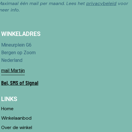
Maximaal één mail per maand. Lees het
privacybeleid
voor
meer info.
WINKELADRES
Mineurplein G6
Bergen op Zoom
Nederland
mail Martijn
Bel, SMS of Signal
LINKS
Home
Winkelaanbod
Over de winkel