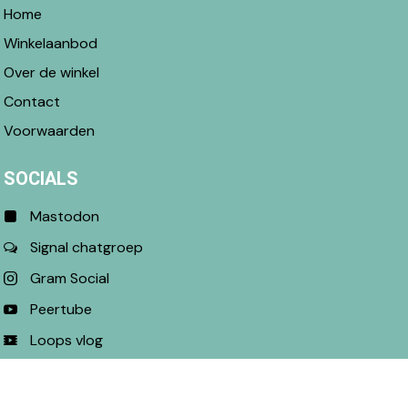
Home
Winkelaanbod
Over de winkel
Contact
Voorwaarden
SOCIALS
Mastodon
Signal chatgroep
Gram Social
Peertube
Loops vlog