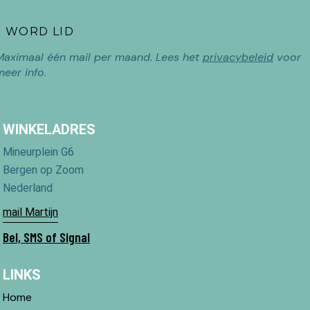
Maximaal één mail per maand. Lees het
privacybeleid
voor
meer info.
WINKELADRES
Mineurplein G6
Bergen op Zoom
Nederland
mail Martijn
Bel, SMS of Signal
LINKS
Home