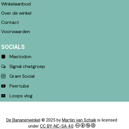
Winkelaanbod
Over de winkel
Contact
Voorwaarden
SOCIALS
Mastodon
Signal chatgroep
Gram Social
Peertube
Loops vlog
De Bananenwinkel
© 2025 by
Martijn van Schaik
is licensed
under
CC BY-NC-SA 4.0