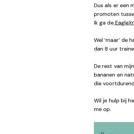
Dus als er een m
promoten tussen
Ik ga de
EagleX
Wel ‘maar’ de h
dan 8 uur trainen
De rest van mij
bananen en natu
die voortdurend 
Wil je hulp bij
me op.