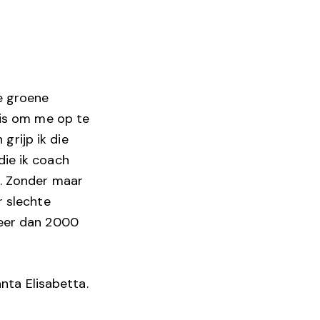
e groene
 is om me op te
grijp ik die
die ik coach
n. Zonder maar
r slechte
meer dan 2000
anta Elisabetta.