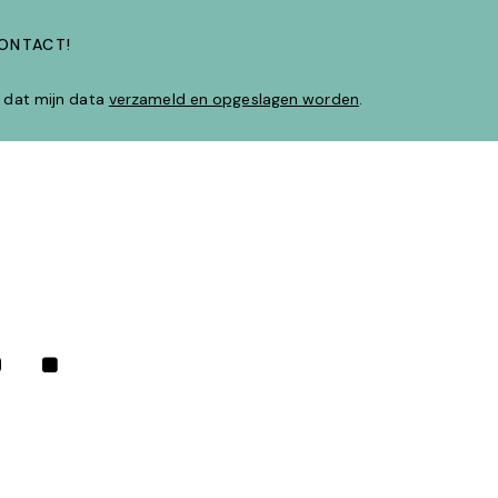
d dat mijn data
verzameld en opgeslagen worden
.