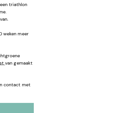
 een triathlon
me.
van.
 20 weken meer
ichtgroene
jst
van gemaakt
an contact met