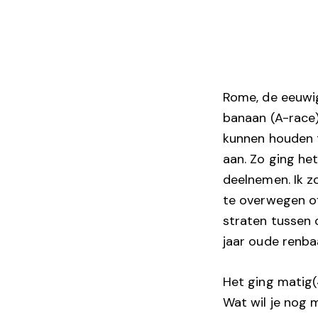
Rome, de eeuwig
banaan (A-race)
kunnen houden t
aan. Zo ging he
deelnemen. Ik z
te overwegen of 
straten tussen 
jaar oude renba
Het ging matig(4
Wat wil je nog 