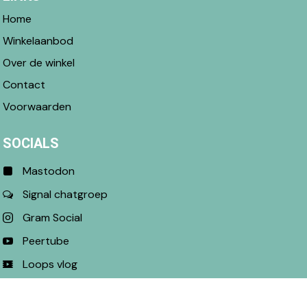
Home
Winkelaanbod
Over de winkel
Contact
Voorwaarden
SOCIALS
Mastodon
Signal chatgroep
Gram Social
Peertube
Loops vlog