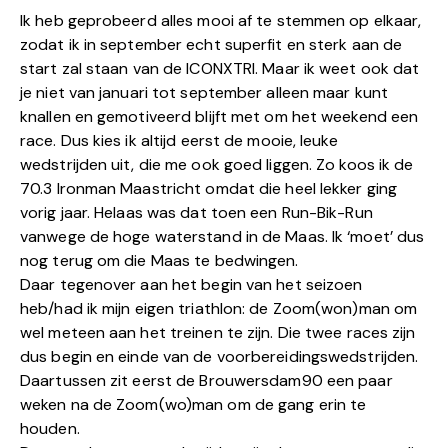
Ik heb geprobeerd alles mooi af te stemmen op elkaar,
zodat ik in september echt superfit en sterk aan de
start zal staan van de ICONXTRI. Maar ik weet ook dat
je niet van januari tot september alleen maar kunt
knallen en gemotiveerd blijft met om het weekend een
race. Dus kies ik altijd eerst de mooie, leuke
wedstrijden uit, die me ook goed liggen. Zo koos ik de
70.3 Ironman Maastricht omdat die heel lekker ging
vorig jaar. Helaas was dat toen een Run-Bik-Run
vanwege de hoge waterstand in de Maas. Ik ‘moet’ dus
nog terug om die Maas te bedwingen.
Daar tegenover aan het begin van het seizoen
heb/had ik mijn eigen triathlon: de Zoom(won)man om
wel meteen aan het treinen te zijn. Die twee races zijn
dus begin en einde van de voorbereidingswedstrijden.
Daartussen zit eerst de Brouwersdam90 een paar
weken na de Zoom(wo)man om de gang erin te
houden.