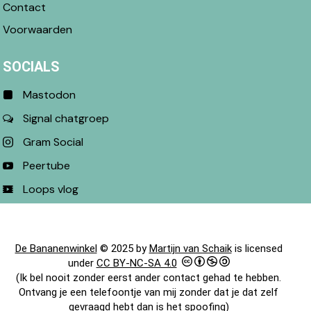
Contact
Voorwaarden
SOCIALS
Mastodon
Signal chatgroep
Gram Social
Peertube
Loops vlog
De Bananenwinkel
© 2025 by
Martijn van Schaik
is licensed
under
CC BY-NC-SA 4.0
(Ik bel nooit zonder eerst ander contact gehad te hebben.
Ontvang je een telefoontje van mij zonder dat je dat zelf
gevraagd hebt dan is het spoofing)