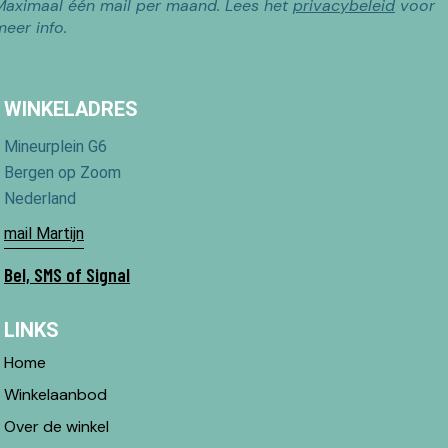
Maximaal één mail per maand. Lees het
privacybeleid
voor
meer info.
WINKELADRES
Mineurplein G6
Bergen op Zoom
Nederland
mail Martijn
Bel, SMS of Signal
LINKS
Home
Winkelaanbod
Over de winkel