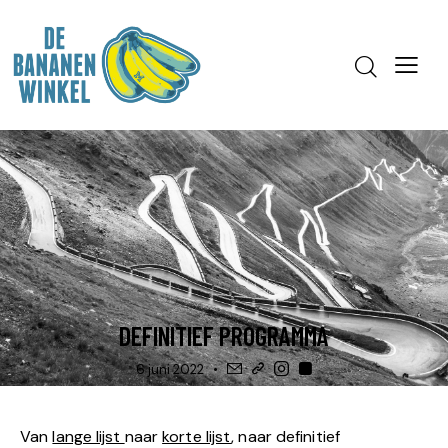
BLOG
TRAINING, OP WEG NAAR ...
DEFINITIEF PROGRAMMA
6 juni 2022
Van
lange lijst
naar
korte lijst
, naar definitief