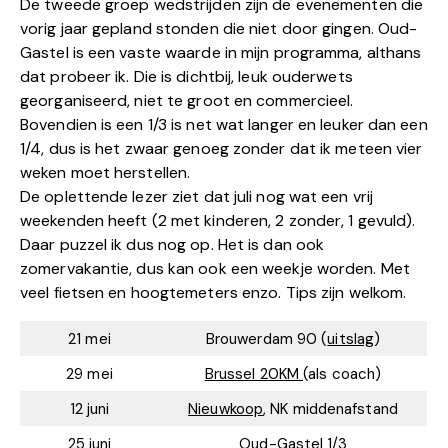
De tweede groep wedstrijden zijn de evenementen die
vorig jaar gepland stonden die niet door gingen. Oud-
Gastel is een vaste waarde in mijn programma, althans
dat probeer ik. Die is dichtbij, leuk ouderwets
georganiseerd, niet te groot en commercieel.
Bovendien is een 1/3 is net wat langer en leuker dan een
1/4, dus is het zwaar genoeg zonder dat ik meteen vier
weken moet herstellen.
De oplettende lezer ziet dat juli nog wat een vrij
weekenden heeft (2 met kinderen, 2 zonder, 1 gevuld).
Daar puzzel ik dus nog op. Het is dan ook
zomervakantie, dus kan ook een weekje worden. Met
veel fietsen en hoogtemeters enzo. Tips zijn welkom.
21 mei
Brouwerdam 90 (
uitslag
)
29 mei
Brussel 20KM
(als coach)
12 juni
Nieuwkoop
, NK middenafstand
25 juni
Oud-Gastel
1/3