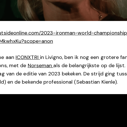
outsideonline.com/2023-ironman-world-championshi
XMkwhxKu?scope=anon
me aan
ICONXTRI
in Livigno, ben ik nog een grotere fa
ons, met de
Norseman
als de belangrijkste op de lijs
ag van de editie van 2023 bekeken. De strijd ging tus
ld) en de bekende professional (Sebastian Kienle).