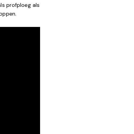
ls profploeg als
hoppen.