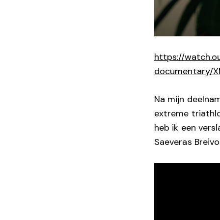
https://watch.
documentary/
Na mijn deelna
extreme triathl
heb ik een versl
Saeveras Breivo