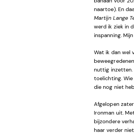
banaan voor 2
naartoe). En da
Martijn Lange T
werd ik ziek in
inspanning. Mij
Wat ik dan wel v
beweegredenen e
nuttig inzetten.
toelichting. Wi
die nog niet heb
Afgelopen zate
Ironman uit. Me
bijzondere verh
haar verder niet