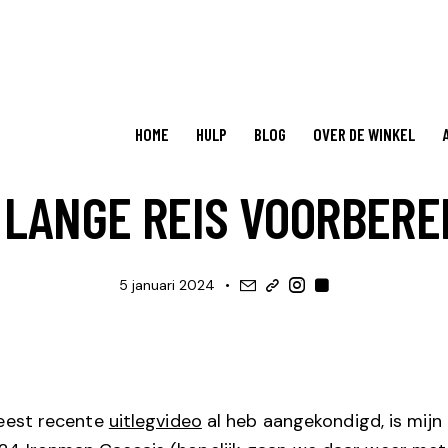
HOME
HULP
BLOG
OVER DE WINKEL
BLOG
TRAINING, OP WEG NAAR ...
 LANGE REIS VOORBERE
5 januari 2024
meest recente
uitlegvideo
al heb aangekondigd, is mijn