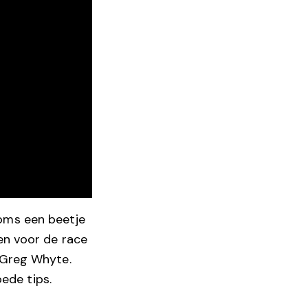
oms een beetje
en voor de race
 Greg Whyte.
oede tips.