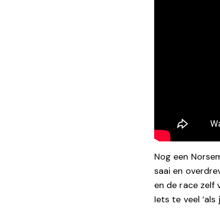
Nog een Norsema
saai en overdre
en de race zelf
Iets te veel ‘al