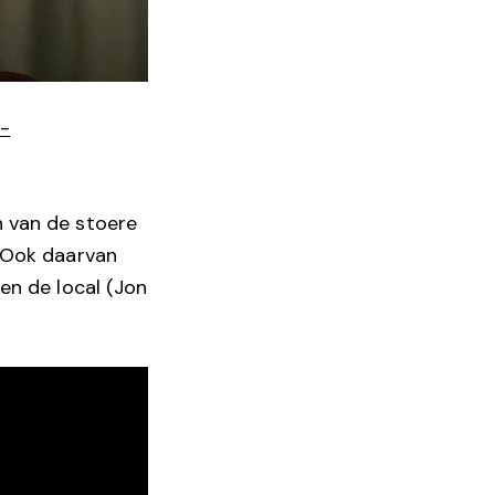
p-
n van de stoere
t. Ook daarvan
sen de local (Jon