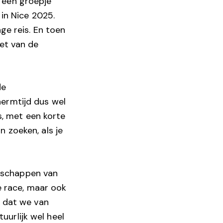
 een groepje
 in Nice 2025.
ge reis. En toen
iet van de
de
ermtijd dus wel
’s, met een korte
 zoeken, als je
nschappen van
e race, maar ook
dat we van
tuurlijk wel heel