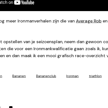
og meer Ironmanverhalen zijn die van
Average Rob
e
 het opstellen van je seizoensplan, neem dan gewoon c
en die voor een Ironmankwalificatie gaan zoals ik, kun
len en dan maak ik een mooi grafisch race-overzicht v
an
Bananen
Bananenclub
Ironman
triathlon