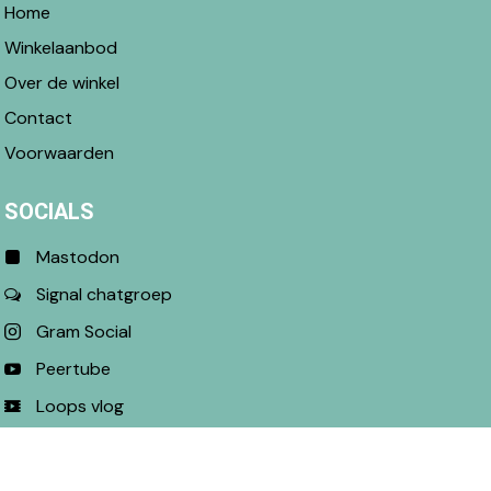
Home
Winkelaanbod
Over de winkel
Contact
Voorwaarden
SOCIALS
Mastodon
Signal chatgroep
Gram Social
Peertube
Loops vlog