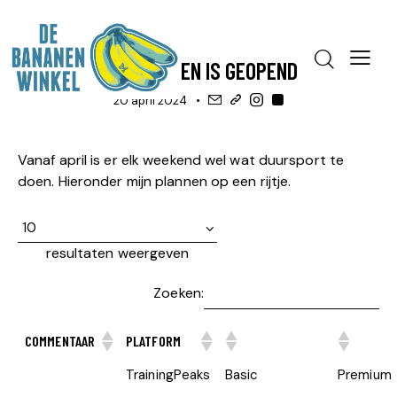
BLOG
TRAINING, OP WEG NAAR ...
HET SEIZOEN IS GEOPEND
20 april 2024
Vanaf april is er elk weekend wel wat duursport te
doen. Hieronder mijn plannen op een rijtje.
resultaten weergeven
Zoeken:
COMMENTAAR
PLATFORM
TrainingPeaks
Basic
Premium