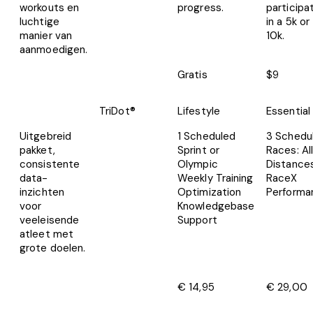
workouts en
progress.
participa
luchtige
in a 5k or
manier van
10k.
aanmoedigen.
Gratis
$9
TriDot®
Lifestyle
Essential
Uitgebreid
1 Scheduled
3 Schedu
pakket,
Sprint or
Races: All
consistente
Olympic
Distance
data-
Weekly Training
RaceX
inzichten
Optimization
Performa
voor
Knowledgebase
veeleisende
Support
atleet met
grote doelen.
€ 14,95
€ 29,00