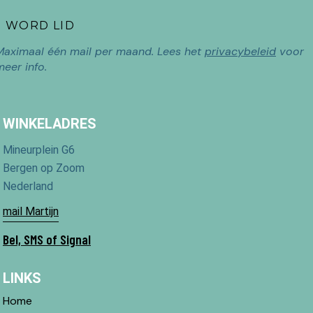
Maximaal één mail per maand. Lees het
privacybeleid
voor
meer info.
WINKELADRES
Mineurplein G6
Bergen op Zoom
Nederland
mail Martijn
Bel, SMS of Signal
LINKS
Home