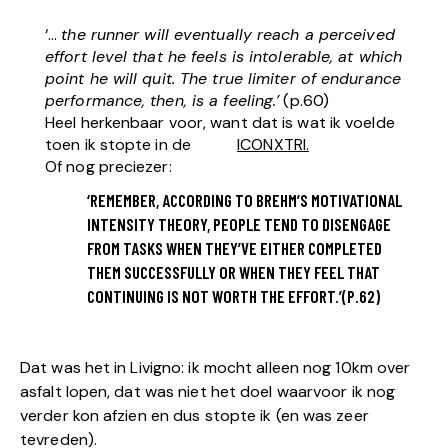
‘…
the runner will eventually reach a perceived
effort level that he feels is intolerable, at which
point he will quit. The true limiter of endurance
performance, then, is a feeling.’
(p.60)
Heel herkenbaar voor, want dat is wat ik voelde
toen ik stopte in de
ICONXTRI.
Of nog preciezer:
‘REMEMBER, ACCORDING TO BREHM’S MOTIVATIONAL
INTENSITY THEORY, PEOPLE TEND TO DISENGAGE
FROM TASKS WHEN THEY’VE EITHER COMPLETED
THEM SUCCESSFULLY OR WHEN THEY FEEL THAT
CONTINUING IS NOT WORTH THE EFFORT.’(P.62)
Dat was het in Livigno: ik mocht alleen nog 10km over
asfalt lopen, dat was niet het doel waarvoor ik nog
verder kon afzien en dus stopte ik (en was zeer
tevreden).