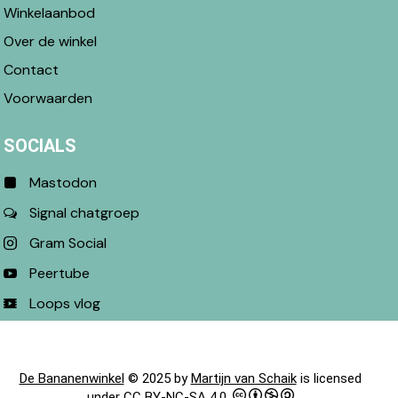
Winkelaanbod
Over de winkel
Contact
Voorwaarden
SOCIALS
Mastodon
Signal chatgroep
Gram Social
Peertube
Loops vlog
De Bananenwinkel
© 2025 by
Martijn van Schaik
is licensed
under
CC BY-NC-SA 4.0