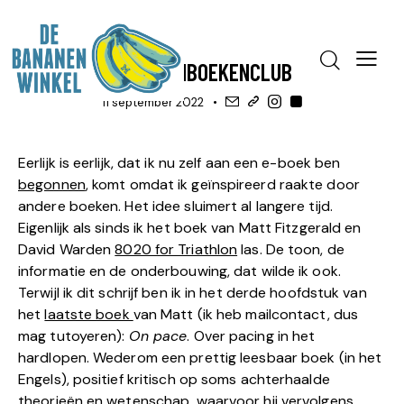
BLOG
HULP, APPS & TOOLS
UITLEG
BANANENBOEKENCLUB
11 september 2022
Eerlijk is eerlijk, dat ik nu zelf aan een e-boek ben
begonnen
, komt omdat ik geïnspireerd raakte door
andere boeken. Het idee sluimert al langere tijd.
Eigenlijk als sinds ik het boek van Matt Fitzgerald en
David Warden
8020 for Triathlon
las. De toon, de
informatie en de onderbouwing, dat wilde ik ook.
Terwijl ik dit schrijf ben ik in het derde hoofdstuk van
het
laatste boek
van Matt (ik heb mailcontact, dus
mag tutoyeren):
On pace
. Over pacing in het
hardlopen. Wederom een prettig leesbaar boek (in het
Engels), positief kritisch op soms achterhaalde
theorieën en wetenschap, waarvoor hij vervolgens